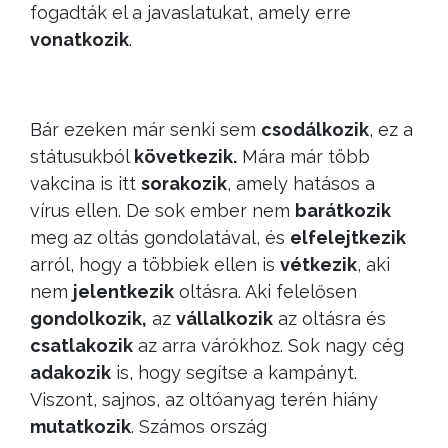
fogadták el a javaslatukat, amely erre
vonatkozik
.
Bár ezeken már senki sem
csodálkozik
, ez a
státusukból
következik.
Mára már több
vakcina is itt
sorakozik
, amely hatásos a
vírus ellen. De sok ember nem
barátkozik
meg az oltás gondolatával, és
elfelejtkezik
arról, hogy a többiek ellen is
vétkezik
, aki
nem
jelentkezik
oltásra. Aki felelősen
gondolkozik,
az
vállalkozik
az oltásra és
csatlakozik
az arra várókhoz. Sok nagy cég
adakozik
is, hogy segítse a kampányt.
Viszont, sajnos, az oltóanyag terén hiány
mutatkozik
. Számos ország