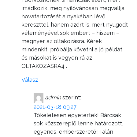
imádkozik, meg nyílóvánosan megvallja
hovatartozását a nyakában lévő
kereszttel, hanem azért is, mert nyugodt
véleményével sok embert – hiszem –
megnyer az oltakozásra. Kérek
mindenkit, próbálja követni a jó példát
és másokat is vegyen rá az
OLTAKOZÁSRA4 .
Válasz
admin
szerint:
2021-03-18 09:27
Tökéletesen egyetértek! Bárcsak
sok közszereplő lenne határozott,
egyenes, emberszerető! Talán