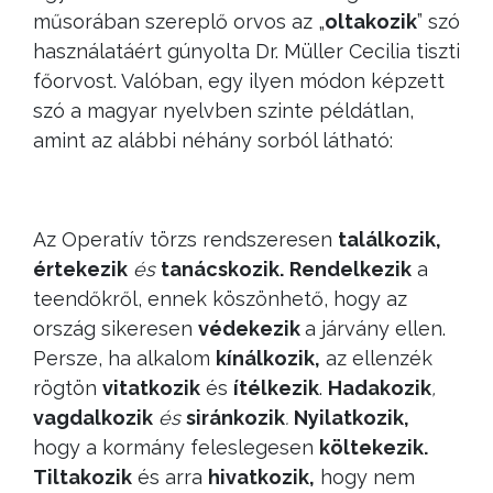
műsorában szereplő orvos az „
oltakozik
” szó
használatáért gúnyolta Dr. Müller Cecilia tiszti
főorvost. Valóban, egy ilyen módon képzett
szó a magyar nyelvben szinte példátlan,
amint az alábbi néhány sorból látható:
Az Operatív törzs rendszeresen
találkozik,
értekezik
és
tanácskozik.
Rendelkezik
a
teendőkről, ennek köszönhető, hogy az
ország sikeresen
védekezik
a járvány ellen.
Persze, ha alkalom
kínálkozik
,
az ellenzék
rögtön
vitatkozik
és
ítélkezik
.
Hadakozik
,
vagdalkozik
és
siránkozik
.
Nyilatkozik,
hogy a kormány feleslegesen
költekezik.
Tiltakozik
és arra
hivatkozik,
hogy nem