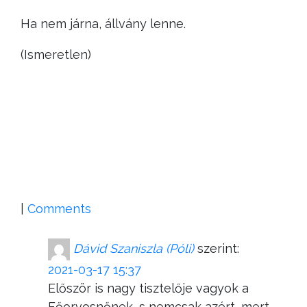
Ha nem járna, állvány lenne.
(Ismeretlen)
|
Comments
Dávid Szaniszla (Póli)
szerint:
2021-03-17 15:37
Először is nagy tisztelője vagyok a
Főorvosnőnek, s nemcsak azért, mert