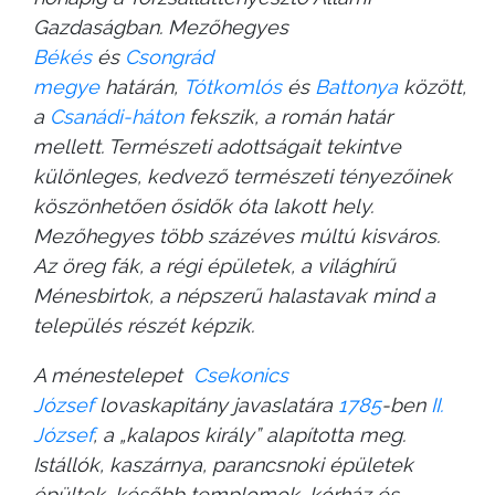
Gazdaságban. Mezőhegyes
Békés
és
Csongrád
megye
határán,
Tótkomlós
és
Battonya
között,
a
Csanádi-háton
fekszik, a román határ
mellett. Természeti adottságait tekintve
különleges, kedvező természeti tényezőinek
köszönhetően ősidők óta lakott hely.
Mezőhegyes több százéves múltú kisváros.
Az öreg fák, a régi épületek, a világhírű
Ménesbirtok, a népszerű halastavak mind a
település részét képzik.
A ménestelepet
Csekonics
József
lovaskapitány javaslatára
1785
-ben
II.
József
, a „kalapos király” alapította meg.
Istállók, kaszárnya, parancsnoki épületek
épültek, később templomok, kórház és