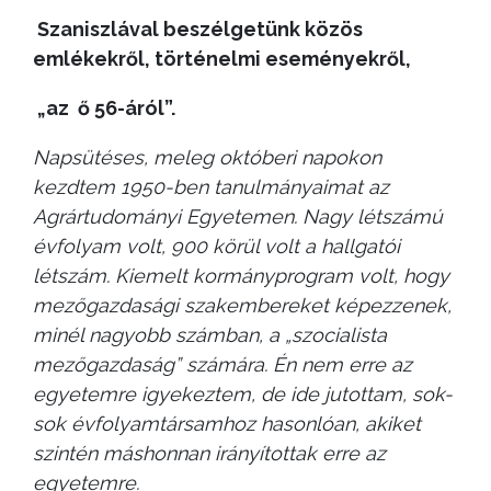
Szaniszlával beszélgetünk közös
emlékekről, történelmi eseményekről,
„az ő 56-áról”.
Napsütéses, meleg októberi napokon
kezdtem 1950-ben tanulmányaimat az
Agrártudományi Egyetemen. Nagy létszámú
évfolyam volt, 900 körül volt a hallgatói
létszám. Kiemelt kormányprogram volt, hogy
mezőgazdasági szakembereket képezzenek,
minél nagyobb számban, a „szocialista
mezőgazdaság” számára. Én nem erre az
egyetemre igyekeztem, de ide jutottam, sok-
sok évfolyamtársamhoz hasonlóan, akiket
szintén máshonnan irányítottak erre az
egyetemre.