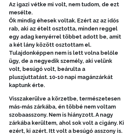
Az igazi vétke mi volt, nem tudom, de ezt
mesélte.
Ők mindig éhesek voltak. Ezért az az idős
rab, aki az ételt osztotta, minden reggel
egy adag kenyérrel többet adott be, amit
a két lány között osztottam el.
Tulajdonképpen nem is lett volna belőle
ügy, de a negyedik személy, aki velünk
volt, besúgó volt, beárulta a
pluszjuttatást. 10-10 napi magánzárkát
kaptunk érte.
Visszakerülve a körzetbe, természetesen
más-más zárkába, én többé nem voltam
szobaasszony. Nem is hiányzott. A nagy
zárkába kerültem, ahol sok volt a cigány. Ki
ezért, ki azért. Itt volt a besúgó asszony is.