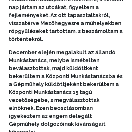
nap jártam az utcákat, figyeltem a
fejleményeket. Az ott tapasztaltakról,
visszatérve Mezőhegyesre a műhelyekben
röpgyűléseket tartottam, s beszámoltam a
történtekről.
December elején megalakult az állandó
Munkástanács, melybe ismételten
beválasztottak, majd küldöttként
bekerültem a Központi Munkástanácsba és
a Gépműhely küldöttjeként bekerültem a
Központi Munkástanács 15 tagú
vezetőségébe, s megválasztottak
elnöknek. Ezen beosztásomban
igyekeztem az engem delegált
Gépműhely dolgozóinak kívánságait
kiharcolni.