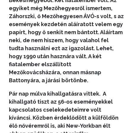
Békésmegyéből. Két fiatalember volt. Az
egyiket még Mezőhegyesről ismertem,
Záhorszki, ő Mezőhegyesen ÁVÓ-s volt, s az
események kezdetén aláíratott velem egy
papírt, hogy ő senkit nem bántott. Aláírtam
neki, de nem hiszem, hogy valahol fel
tudta használni ezt az igazolást. Lehet,
hogy 1990 után hasznára vált. A két
fiatalember elszállított
Mezőkovácsházára, onnan másnap
Battonyára, a járási börtönbe.
Pár nap múlva kihallgatásra vittek. A
kihallgató tiszt az 56-os eseményekkel
kapcsolatos cselekedeteimre volt
kíváncsi. Közben érdeklődött a külföldön
élő nővéremről is, aki New-Yorkban élt