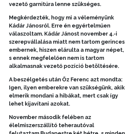
vezető garnitúra lenne szükséges.
Megkérdezték, hogy mi a véleményünk
Kádár Jánosról. Erre én egyértelműen
válaszoltam. Kádár Jánost november 4.-i
szerepvállalása miatt nem tartom gerinces
embernek, hiszen elárulta a magyar népet,
s ennek megfelelően nem is tartom
alkalmasnak vezető pozíció betöltésére.
A beszélgetés után Őz Ferenc azt mondta:
Igen, ilyen emberekre van szükségünk, akik
elmerik mondani a hibákat, mert csak így
lehet kijavítani azokat.
November második felében az
élelmiszerszállító teherautóval
felutaztam Budapestre két hétre, s minden