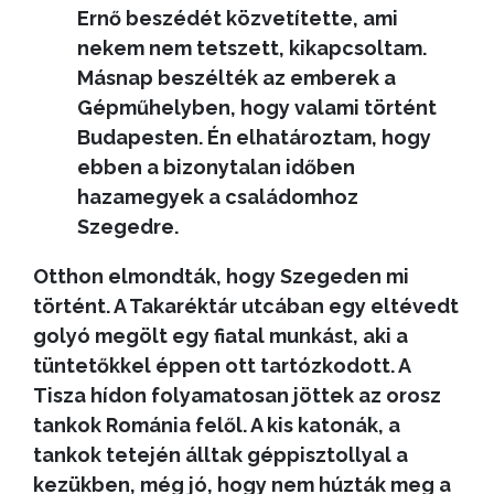
Ernő beszédét közvetítette, ami
nekem nem tetszett, kikapcsoltam.
Másnap beszélték az emberek a
Gépműhelyben, hogy valami történt
Budapesten. Én elhatároztam, hogy
ebben a bizonytalan időben
hazamegyek a családomhoz
Szegedre.
Otthon elmondták, hogy Szegeden mi
történt. A Takaréktár utcában egy eltévedt
golyó megölt egy fiatal munkást, aki a
tüntetőkkel éppen ott tartózkodott. A
Tisza hídon folyamatosan jöttek az orosz
tankok Románia felől. A kis katonák, a
tankok tetején álltak géppisztollyal a
kezükben, még jó, hogy nem húzták meg a