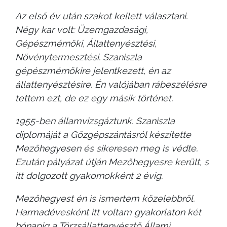
Az első év után szakot kellett választani.
Négy kar volt: Üzemgazdasági,
Gépészmérnöki, Állattenyésztési,
Növénytermesztési. Szaniszla
gépészmérnökire jelentkezett, én az
állattenyésztésire. Én valójában rábeszélésre
tettem ezt, de ez egy másik történet.
1955-ben államvizsgáztunk. Szaniszla
diplomáját a Gőzgépszántásról készítette
Mezőhegyesen és sikeresen meg is védte.
Ezután pályázat útján Mezőhegyesre került, s
itt dolgozott gyakornokként 2 évig.
Mezőhegyest én is ismertem közelebbről.
Harmadévesként itt voltam gyakorlaton két
hónapig a
Törzsállattenyésztő Állami