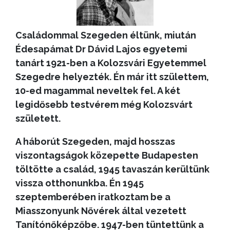
Családommal Szegeden éltünk, miután
Édesapámat
Dr Dávid Lajos egyetemi
tanárt 1921-ben a Kolozsvári Egyetemmel
Szegedre helyezték. Én már itt születtem,
10-ed magammal neveltek fel. A két
legidősebb testvérem még Kolozsvárt
született.
A háborút Szegeden, majd hosszas
viszontagságok közepette Budapesten
töltötte a család, 1945 tavaszán kerültünk
vissza otthonunkba. Én 1945
szeptemberében iratkoztam be a
Miasszonyunk Nővérek által vezetett
Tanítónőképzőbe. 1947-ben tüntettünk a