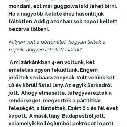
mondani, ezt már guggolva is ki lehet bírni.
Ha a nagyobb ítéletekhez hasonlítjuk
föltétlen. Addig azonban sok napot kellett
bezárva tölteni.
Milyen volt a börtönélet, hogyan teltek a
napok, hogyan lehetett kibírni?
A mi zárkánkban 4-en voltunk, két
emeletes ágyon feküdtünk. Engem
jelöltek szobaasszonynak. Volt velünk két
18 év körüli fiatal lány. Az egyik Sarkadról
jött. Ahogy elmesélte, lefegyverezték a
rendőrséget, megverték a párttitkár
feleségét, s tüntettek. Ezért ő 1 és fél évet
kapott. A másik lány Budapestről jött,
valamelyik kollégiumból pokrócot lopott.