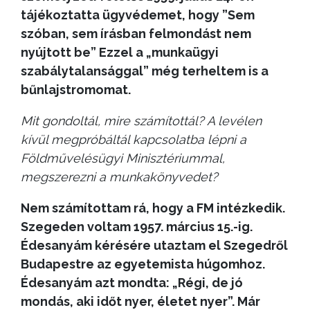
tájékoztatta ügyvédemet, hogy ”Sem
szóban, sem írásban felmondást nem
nyújtott be” Ezzel a „munkaügyi
szabálytalansággal” még terheltem is a
bűnlajstromomat.
Mit gondoltál, mire számítottál? A levélen
kívül megpróbáltál kapcsolatba lépni a
Földművelésügyi Minisztériummal,
megszerezni a munkakönyvedet?
Nem számítottam rá, hogy a FM intézkedik.
Szegeden voltam 1957. március 15.-ig.
Édesanyám kérésére utaztam el Szegedről
Budapestre az egyetemista húgomhoz.
Édesanyám azt mondta: „Régi, de jó
mondás, aki időt nyer, életet nyer”. Már