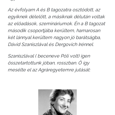
Az évfolyam A és B tagozatra osztódott, az
egyiknek délelőtt, a másiknak délután voltak
az előadások, szemináriumok. Én a B tagozat
második csoportjába kerültem, hamarosan
két lánnyal kerültem nagyon jó barátságba,
Dávid Szaniszlával és Dergovich Irénnel.
Szaniszlával ( beceneve Póli volt) igen
összetartottunk jóban, rosszban. Ő így
mesélte el az Agráregyetemre jutását: