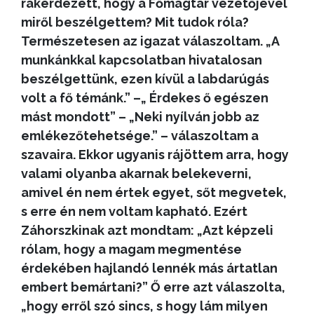
rákérdezett, hogy a Főmagtár vezetőjével
miről beszélgettem? Mit tudok róla?
Természetesen az igazat válaszoltam. „A
munkánkkal kapcsolatban hivatalosan
beszélgettünk, ezen kívül a labdarúgás
volt a fő témánk.” –„ Érdekes ő egészen
mást mondott” – „Neki nyílván jobb az
emlékezőtehetsége.” – válaszoltam a
szavaira. Ekkor ugyanis rájöttem arra, hogy
valami olyanba akarnak belekeverni,
amivel én nem értek egyet, sőt megvetek,
s erre én nem voltam kapható. Ezért
Záhorszkinak azt mondtam: „Azt képzeli
rólam, hogy a magam megmentése
érdekében hajlandó lennék más ártatlan
embert bemártani?” Ő erre azt válaszolta,
„hogy erről szó sincs, s hogy lám milyen