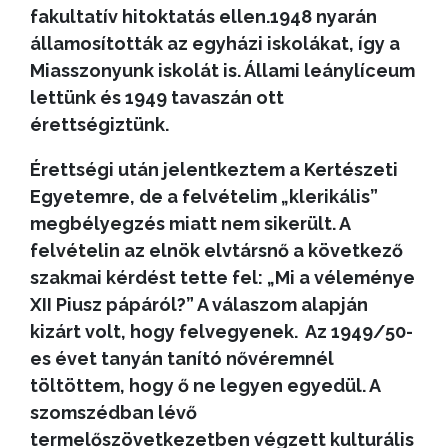
fakultatív hitoktatás ellen.1948 nyarán
államosították az egyházi iskolákat, így a
Miasszonyunk iskolát is. Állami leánylíceum
lettünk és 1949 tavaszán ott
érettségiztünk.
Érettségi után jelentkeztem a Kertészeti
Egyetemre, de a felvételim „klerikális”
megbélyegzés miatt nem sikerült. A
felvételin az elnök elvtársnő a következő
szakmai kérdést tette fel: „Mi a véleménye
XII Piusz pápáról?” A válaszom alapján
kizárt volt, hogy felvegyenek. Az 1949/50-
es évet tanyán tanító nővéremnél
töltöttem, hogy ő ne legyen egyedül. A
szomszédban lévő
termelőszövetkezetben végzett kulturális