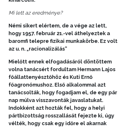
Mi lett az eredménye?
Némi sikert elértem, de a vége az lett,
hogy 1957. február 21.-vel áthelyeztek a
baromfi telepre fizikai munkakörbe. Ez volt
az u. n. „racionalizálás”
Mielőtt ennek elfogadásáról döntöttem
volna tanácsért fordultam Hermann Lajos
főállattenyésztőhöz és Kuti Ernő
főagronómushoz. Első alkalommal azt
tanácsolták, hogy fogadjam el, de egy pár
nap múlva visszavonták javaslatukat.
Indokként azt hozták fel, hogy a helyi
pártbizottság rosszallását fejezte ki, úgy
vélték, hogy csak egy időre el akarnak