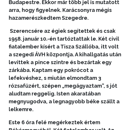
Budapestre. Ekkor már több jel is mutatott
arra, hogy figyelnek. Karácsonyra mégis
hazamerészkedtem Szegedre.
Szerencsére az égiek segítettek és csak
1958. január 10.-én tartóztattak le. Két civil
fiatalember kísért a Tisza Szállóba, itt volt
a szegedi ÁVH központja. A kihallgatás után
levittek a pince szintre és bezártak egy
zárkába. Kaptam egy pokrócot a
lefekvéshez, s miután elmondtam 3
rózsafűzért, szépen „megágyaztam”, s jót
aludtam reggelig. Isten akaratában
megnyugodva, a legnagyobb béke szállt a
lelkemre.
Este 6 óra felé megérkeztek értem