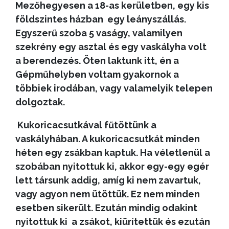
Mezőhegyesen a 18-as kerületben, egy kis
földszintes házban egy leányszállás.
Egyszerű szoba 5 vaságy, valamilyen
szekrény egy asztal és egy vaskályha volt
a berendezés. Öten laktunk itt, é
n a
Gépműhelyben voltam gyakornok a
többiek irodában, vagy valamelyik telepen
dolgoztak.
Kukoricacsutkával fűtöttünk a
vaskályhában. A kukoricacsutkát minden
héten egy zsákban kaptuk. Ha véletlenül a
szobában nyitottuk ki, akkor egy-egy egér
lett társunk addig, amíg ki nem zavartuk,
vagy agyon nem ütöttük. Ez nem minden
esetben sikerült. Ezután mindig odakint
nyitottuk ki a zsákot, kiürítettük és ezután