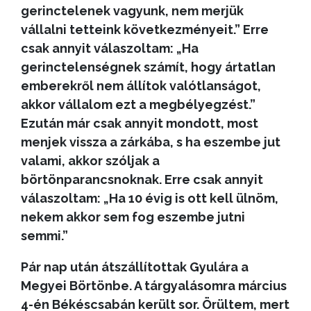
gerinctelenek vagyunk, nem merjük
vállalni tetteink következményeit.” Erre
csak annyit válaszoltam: „Ha
gerinctelenségnek számít, hogy ártatlan
emberekről nem állítok valótlanságot,
akkor vállalom ezt a megbélyegzést.”
Ezután már csak annyit mondott, most
menjek vissza a zárkába, s ha eszembe jut
valami, akkor szóljak a
börtönparancsnoknak. Erre csak annyit
válaszoltam: „Ha 10 évig is ott kell ülnöm,
nekem akkor sem fog eszembe jutni
semmi.”
Pár nap után átszállítottak Gyulára a
Megyei Börtönbe. A tárgyalásomra március
4-én Békéscsabán került sor. Örültem, mert