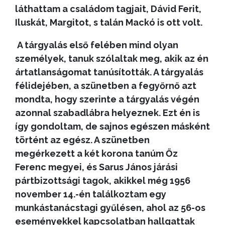
láthattam a családom tagjait, Dávid Ferit,
Iluskát, Margitot, s talán Mackó is ott volt.
A tárgyalás első felében mind olyan
személyek, tanuk szólaltak meg, akik az én
ártatlanságomat tanúsították. A tárgyalás
félidejében, a szünetben a fegyőrnő azt
mondta, hogy szerinte a tárgyalás végén
azonnal szabadlábra helyeznek. Ezt én is
így gondoltam, de sajnos egészen másként
történt az egész. A szünetben
megérkezett a két korona tanúm Őz
Ferenc megyei, és Sarus János járási
pártbizottsági tagok, akikkel még 1956
november 14.-én találkoztam egy
munkástanácstagi gyűlésen, ahol az 56-os
eseményekkel kapcsolatban hallgattak