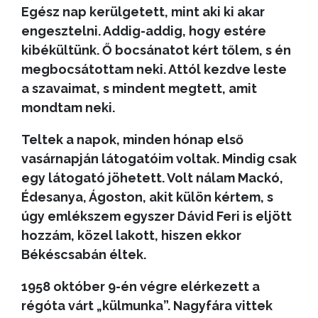
Egész nap kerülgetett, mint aki ki akar
engesztelni. Addig-addig, hogy estére
kibékültünk. Ő bocsánatot kért tőlem, s én
megbocsátottam neki. Attól kezdve leste
a szavaimat, s mindent megtett, amit
mondtam neki.
Teltek a napok, minden hónap első
vasárnapján látogatóim voltak. Mindig csak
egy látogató jöhetett. Volt nálam Mackó,
Édesanya, Ágoston, akit külön kértem, s
úgy emlékszem egyszer Dávid Feri is eljött
hozzám, közel lakott, hiszen ekkor
Békéscsabán éltek.
1958 október 9-én végre elérkezett a
régóta várt „külmunka”. Nagyfára vittek