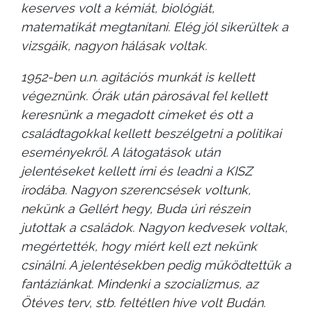
keserves volt a kémiát, biológiát,
matematikát megtanítani. Elég jól sikerültek a
vizsgáik, nagyon hálásak voltak.
1952-ben u.n. agitációs munkát is kellett
végeznünk. Órák után párosával fel kellett
keresnünk a megadott címeket és ott a
családtagokkal kellett beszélgetni a politikai
eseményekről. A látogatások után
jelentéseket kellett írni és leadni a KISZ
irodába. Nagyon szerencsések voltunk,
nekünk a Gellért hegy, Buda úri részein
jutottak a családok. Nagyon kedvesek voltak,
megértették, hogy miért kell ezt nekünk
csinálni. A jelentésekben pedig működtettük a
fantáziánkat. Mindenki a szocializmus, az
Ötéves terv, stb. feltétlen híve volt Budán.