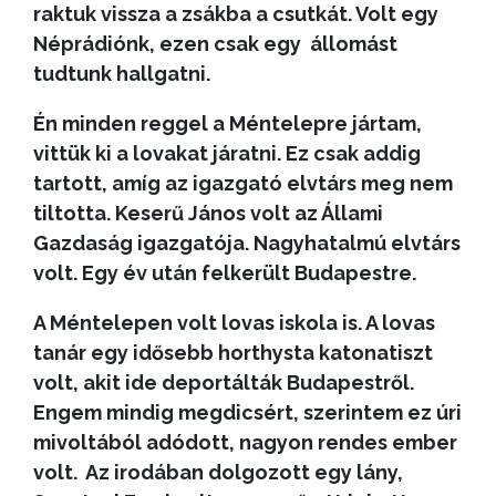
raktuk vissza a zsákba a csutkát. Volt egy
Néprádiónk, ezen csak egy állomást
tudtunk hallgatni.
Én minden reggel a Méntelepre jártam,
vittük ki a lovakat járatni. Ez csak addig
tartott, amíg az igazgató elvtárs meg nem
tiltotta. Keserű János volt az Állami
Gazdaság igazgatója. Nagyhatalmú elvtárs
volt. Egy év után felkerült Budapestre.
A Méntelepen volt lovas iskola is. A lovas
tanár egy idősebb horthysta katonatiszt
volt, akit ide deportálták Budapestről.
Engem mindig megdicsért, szerintem ez úri
mivoltából adódott, nagyon rendes ember
volt. Az irodában dolgozott egy lány,