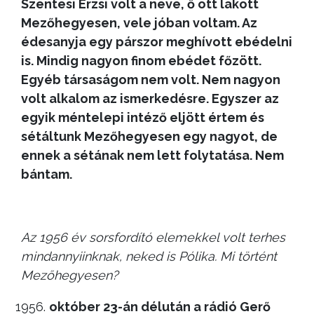
Szentesi Erzsi volt a neve, ő ott lakott
Mezőhegyesen, vele jóban voltam. Az
édesanyja egy párszor meghívott ebédelni
is. Mindig nagyon finom ebédet főzött.
Egyéb társaságom nem volt. Nem nagyon
volt alkalom az ismerkedésre. Egyszer az
egyik méntelepi intéző eljött értem és
sétáltunk Mezőhegyesen egy nagyot, de
ennek a sétának nem lett folytatása. Nem
bántam.
Az 1956 év sorsfordító elemekkel volt terhes
mindannyiinknak, neked is Pólika. Mi történt
Mezőhegyesen?
október 23-án délután a rádió Gerő