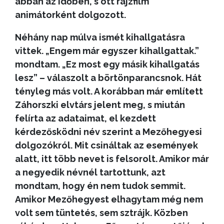
abban az időben, s ott rajzfilm
animátorként dolgozott.
Néhány nap múlva ismét kihallgatásra
vittek. „Engem már egyszer kihallgattak.”
mondtam. „Ez most egy másik kihallgatás
lesz” – válaszolt a börtönparancsnok. Hát
tényleg más volt. A korábban már említett
Záhorszki elvtárs jelent meg, s miután
felírta az adataimat, el kezdett
kérdezősködni név szerint a Mezőhegyesi
dolgozókról. Mit csináltak az események
alatt, itt több nevet is felsorolt. Amikor már
a negyedik névnél tartottunk, azt
mondtam, hogy én nem tudok semmit.
Amikor Mezőhegyest elhagytam még nem
volt sem tüntetés, sem sztrájk. Közben