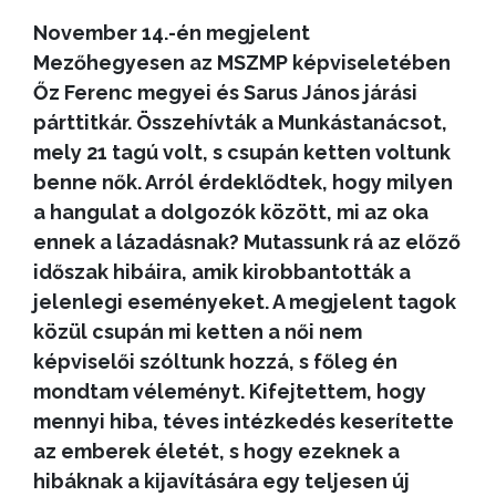
November 14.-én megjelent
Mezőhegyesen az MSZMP képviseletében
Őz Ferenc megyei és Sarus János járási
párttitkár. Összehívták a Munkástanácsot,
mely 21 tagú volt, s csupán ketten voltunk
benne nők. Arról érdeklődtek, hogy milyen
a hangulat a dolgozók között, mi az oka
ennek a lázadásnak? Mutassunk rá az előző
időszak hibáira, amik kirobbantották a
jelenlegi eseményeket. A megjelent tagok
közül csupán mi ketten a női nem
képviselői szóltunk hozzá, s főleg én
mondtam véleményt. Kifejtettem, hogy
mennyi hiba, téves intézkedés keserítette
az emberek életét, s hogy ezeknek a
hibáknak a kijavítására egy teljesen új