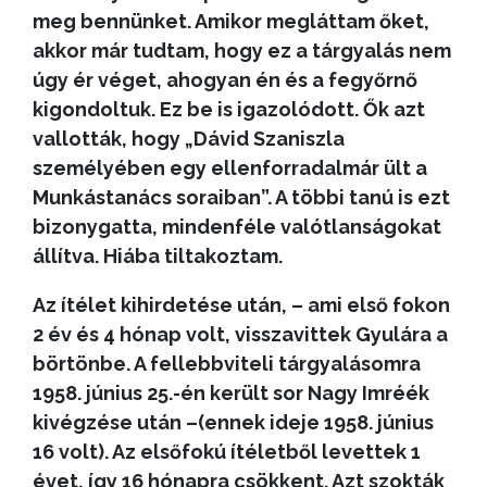
meg bennünket. Amikor megláttam őket,
akkor már tudtam, hogy ez a tárgyalás nem
úgy ér véget, ahogyan én és a fegyőrnő
kigondoltuk. Ez be is igazolódott. Ők azt
vallották, hogy „Dávid Szaniszla
személyében egy ellenforradalmár ült a
Munkástanács soraiban”. A többi tanú is ezt
bizonygatta, mindenféle valótlanságokat
állítva. Hiába tiltakoztam.
Az ítélet kihirdetése után, – ami első fokon
2 év és 4 hónap volt, visszavittek Gyulára a
börtönbe. A fellebbviteli tárgyalásomra
1958. június 25.-én került sor Nagy Imréék
kivégzése után –(ennek ideje 1958. június
16 volt). Az elsőfokú ítéletből levettek 1
évet, így 16 hónapra csökkent. Azt szokták