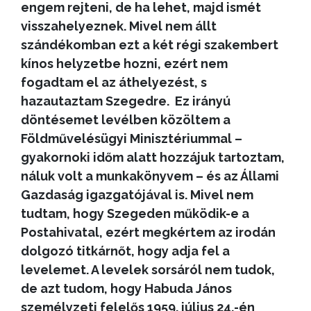
engem rejteni, de ha lehet, majd ismét
visszahelyeznek. Mivel nem állt
szándékomban ezt a két régi szakembert
kínos helyzetbe hozni, ezért nem
fogadtam el az áthelyezést, s
hazautaztam Szegedre. Ez irányú
döntésemet levélben közöltem a
Földművelésügyi Minisztériummal –
gyakornoki időm alatt hozzájuk tartoztam,
náluk volt a munkakönyvem – és az Állami
Gazdaság igazgatójával is. Mivel nem
tudtam, hogy Szegeden működik-e a
Postahivatal, ezért megkértem az irodán
dolgozó titkárnőt, hogy adja fel a
levelemet. A levelek sorsáról nem tudok,
de azt tudom, hogy Habuda János
személyzeti felelős 1959. július 24.-én