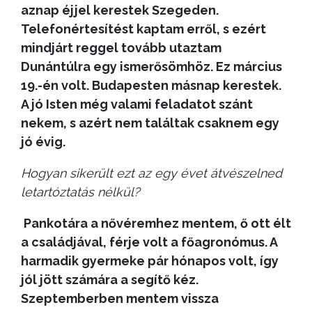
aznap éjjel kerestek Szegeden.
Telefonértesítést kaptam erről, s ezért
mindjárt reggel tovább utaztam
Dunántúlra egy ismerősömhöz. Ez március
19.-én volt. Budapesten másnap kerestek.
A jó Isten még valami feladatot szánt
nekem, s azért nem találtak csaknem egy
jó évig.
Hogyan sikerült ezt az egy évet átvészelned
letartóztatás nélkül?
Pankotára a nővéremhez mentem, ő ott élt
a családjával, férje volt a főagronómus. A
harmadik gyermeke pár hónapos volt, így
jól jött számára a segítő kéz.
Szeptemberben mentem vissza