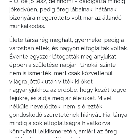
– Ó, de jó lesz, de finom! – dalolgatta mindig
jókedvűen, pedig öreg lábainak, hátának
bizonyára megerőltető volt már az állandó
munkálkodás.
Élete társa rég meghalt, gyermekei pedig a
városban éltek, és nagyon elfoglaltak voltak.
Évente egyszer látogatták meg anyjukat,
éppen a születése napján. Unokái szinte
nem is ismerték, mert csak közvetlenül
világra jöttük után vitték ki őket
nagyanyjukhoz az erdőbe, hogy kezét tegye
fejükre, és áldja meg az életüket. Mivel
nélküle nevelődtek, nem is érezték
gondoskodó szeretetének hiányát. Fia, lánya
mindig a sok elfoglaltságra hivatkozva
könnyített lelkiismeretén, amiért az öreg