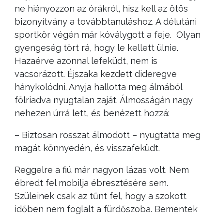
ne hiányozzon az órákról, hisz kell az ötös
bizonyítvány a továbbtanuláshoz. A délutáni
sportkör végén már kóválygott a feje. Olyan
gyengeség tört rá, hogy le kellett ülnie.
Hazaérve azonnal lefeküdt, nem is
vacsorázott. Éjszaka kezdett dideregve
hánykolódni. Anyja hallotta meg álmából
fölriadva nyugtalan zaját. Álmosságán nagy
nehezen úrrá lett, és benézett hozzá:
– Biztosan rosszat álmodott – nyugtatta meg
magát könnyedén, és visszafeküdt.
Reggelre a fiú már nagyon lázas volt. Nem
ébredt fel mobilja ébresztésére sem.
Szüleinek csak az tűnt fel, hogy a szokott
időben nem foglalt a fürdőszoba. Bementek