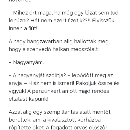
– Mihez ért maga, ha még egy lázat sem tud
lehúzni? Hát nem ezért fizetik??!! Elvisszük
innen a fiút!
A nagy hangzavarban alig hallották meg,
hogy a szenvedő halkan megszólalt:
– Nagyanyám…
– A nagyanyját szólítja? – lepődött meg az
anyja. – Hisz nem is ismeri! Pakoljuk össze és
vigyük! A pénzünkért amott majd rendes
ellátást kapunk!
Azzal alig egy szempillantás alatt mentőt
béreltek, ami a kiválasztott kórházba
röpítette őket. A fogadott orvos először