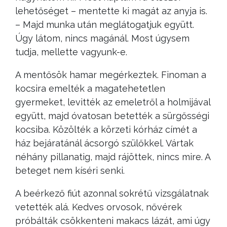
lehetőséget – mentette ki magát az anyja is.
– Majd munka után meglátogatjuk együtt.
Úgy látom, nincs magánál. Most úgysem
tudja, mellette vagyunk-e.
A mentősök hamar megérkeztek. Finoman a
kocsira emelték a magatehetetlen
gyermeket, levitték az emeletről a holmijával
együtt, majd óvatosan betették a sürgősségi
kocsiba. Közölték a körzeti kórház címét a
ház bejáratánál ácsorgó szülőkkel. Vártak
néhány pillanatig, majd rájöttek, nincs mire. A
beteget nem kíséri senki.
A beérkező fiút azonnal sokrétű vizsgálatnak
vetették alá. Kedves orvosok, nővérek
próbálták csökkenteni makacs lázát, ami úgy