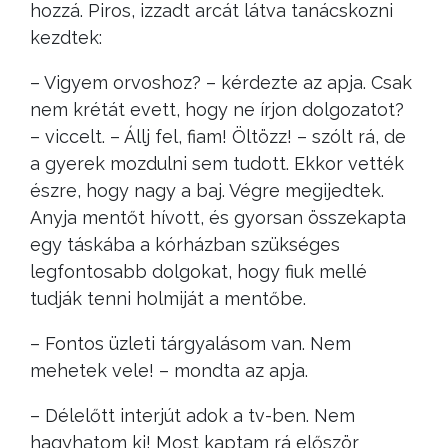
hozzá. Piros, izzadt arcát látva tanácskozni
kezdtek:
– Vigyem orvoshoz? – kérdezte az apja. Csak
nem krétát evett, hogy ne írjon dolgozatot?
– viccelt. – Állj fel, fiam! Öltözz! – szólt rá, de
a gyerek mozdulni sem tudott. Ekkor vették
észre, hogy nagy a baj. Végre megijedtek.
Anyja mentőt hívott, és gyorsan összekapta
egy táskába a kórházban szükséges
legfontosabb dolgokat, hogy fiuk mellé
tudják tenni holmiját a mentőbe.
– Fontos üzleti tárgyalásom van. Nem
mehetek vele! – mondta az apja.
– Délelőtt interjút adok a tv-ben. Nem
hagyhatom ki! Most kaptam rá először