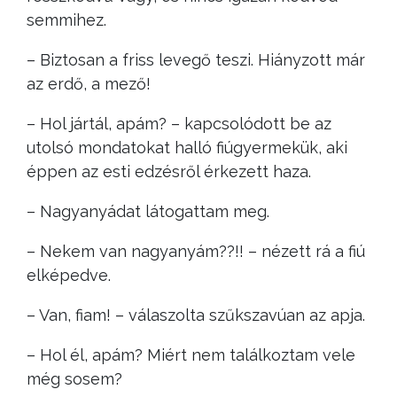
semmihez.
– Biztosan a friss levegő teszi. Hiányzott már
az erdő, a mező!
– Hol jártál, apám? – kapcsolódott be az
utolsó mondatokat halló fiúgyermekük, aki
éppen az esti edzésről érkezett haza.
– Nagyanyádat látogattam meg.
– Nekem van nagyanyám??!! – nézett rá a fiú
elképedve.
– Van, fiam! – válaszolta szűkszavúan az apja.
– Hol él, apám? Miért nem találkoztam vele
még sosem?