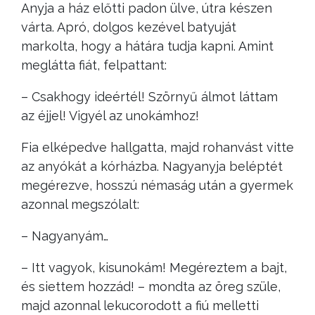
Anyja a ház előtti padon ülve, útra készen
várta. Apró, dolgos kezével batyuját
markolta, hogy a hátára tudja kapni. Amint
meglátta fiát, felpattant:
– Csakhogy ideértél! Szörnyű álmot láttam
az éjjel! Vigyél az unokámhoz!
Fia elképedve hallgatta, majd rohanvást vitte
az anyókát a kórházba. Nagyanyja beléptét
megérezve, hosszú némaság után a gyermek
azonnal megszólalt:
– Nagyanyám…
– Itt vagyok, kisunokám! Megéreztem a bajt,
és siettem hozzád! – mondta az öreg szüle,
majd azonnal lekucorodott a fiú melletti