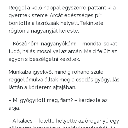
Reggel a kelő nappal egyszerre pattant ki a
gyermek szeme. Arcát egészséges pír
borította a lázrózsák helyett. Tekintete
rögtön a nagyanyját kereste.
– Köszönöm, nagyanyókám! – mondta, sokat
tudó, hálás mosollyal az arcán. Majd felült az
ágyon s beszélgetni kezdtek.
Munkába igyekvő, mindig rohanó szülei
reggel ámulva álltak meg a csodás gyógyulás
láttán a kórterem ajtajában.
– Mi gyógyított meg, fiam? – kérdezte az
apja.
– A kalács – felelte helyette az öreganyó egy