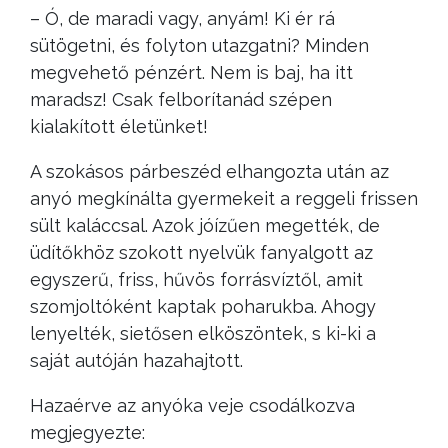
– Ó, de maradi vagy, anyám! Ki ér rá
sütögetni, és folyton utazgatni? Minden
megvehető pénzért. Nem is baj, ha itt
maradsz! Csak felborítanád szépen
kialakított életünket!
A szokásos párbeszéd elhangozta után az
anyó megkínálta gyermekeit a reggeli frissen
sült kaláccsal. Azok jóízűen megették, de
üdítőkhöz szokott nyelvük fanyalgott az
egyszerű, friss, hűvös forrásvíztől, amit
szomjoltóként kaptak poharukba. Ahogy
lenyelték, sietősen elköszöntek, s ki-ki a
saját autóján hazahajtott.
Hazaérve az anyóka veje csodálkozva
megjegyezte: