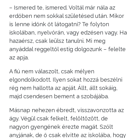
– Ismered te, ismered. Voltál már nála az
erdőben nem sokkal születésed után. Mikor
is lenne időnk őt látogatni? Te folyton
iskolában, nyelvórán, vagy edzésen vagy. Ha
hazaérsz, csak leülsz tanulni. Mi meg
anyáddal reggeltől estig dolgozunk – felelte
az apja.
A fiú nem válaszolt, csak mélyen
elgondolkodott. Ilyen sokat hozzá beszélni
rég nem hallotta az apját. Állt, állt sokáig,
majd csendesen bement a szobájába.
Másnap nehezen ébredt, visszavonzotta az
ágy. Végül csak felkelt, felöltözött, de
nagyon gyengének érezte magát. Szólt
anyjának, de ő csak elvitte az iskolába, hogy