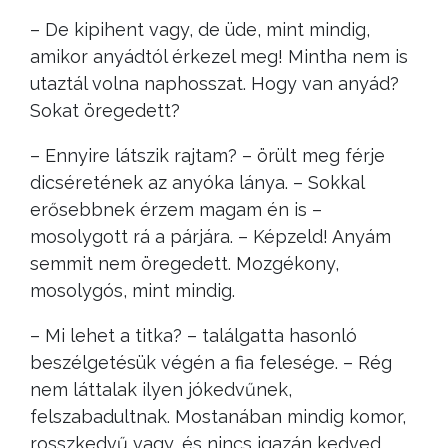
– De kipihent vagy, de üde, mint mindig,
amikor anyádtól érkezel meg! Mintha nem is
utaztál volna naphosszat. Hogy van anyád?
Sokat öregedett?
– Ennyire látszik rajtam? – örült meg férje
dicséretének az anyóka lánya. – Sokkal
erősebbnek érzem magam én is –
mosolygott rá a párjára. – Képzeld! Anyám
semmit nem öregedett. Mozgékony,
mosolygós, mint mindig.
– Mi lehet a titka? – találgatta hasonló
beszélgetésük végén a fia felesége. – Rég
nem láttalak ilyen jókedvűnek,
felszabadultnak. Mostanában mindig komor,
rosszkedvű vagy, és nincs igazán kedved