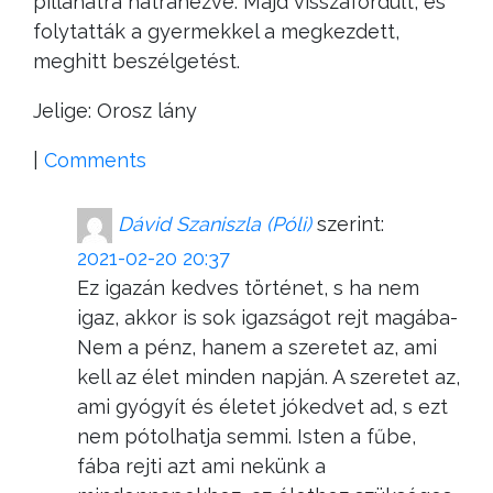
pillanatra hátranézve. Majd visszafordult, és
folytatták a gyermekkel a megkezdett,
meghitt beszélgetést.
Jelige: Orosz lány
|
Comments
Dávid Szaniszla (Póli)
szerint:
2021-02-20 20:37
Ez igazán kedves történet, s ha nem
igaz, akkor is sok igazságot rejt magába-
Nem a pénz, hanem a szeretet az, ami
kell az élet minden napján. A szeretet az,
ami gyógyít és életet jókedvet ad, s ezt
nem pótolhatja semmi. Isten a fűbe,
fába rejti azt ami nekünk a