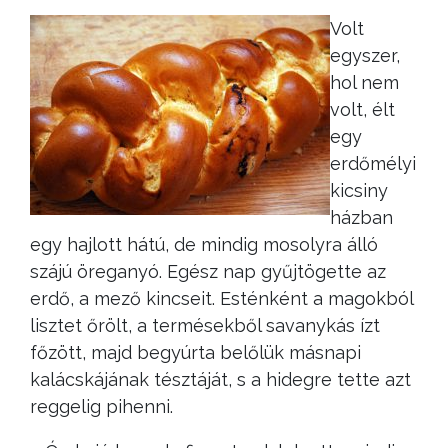
Volt
egyszer,
hol nem
volt, élt
egy
erdőmélyi
kicsiny
házban
egy hajlott hátú, de mindig mosolyra álló
szájú öreganyó. Egész nap gyűjtögette az
erdő, a mező kincseit. Esténként a magokból
lisztet őrölt, a termésekből savanykás ízt
főzött, majd begyúrta belőlük másnapi
kalácskájának tésztáját, s a hidegre tette azt
reggelig pihenni.