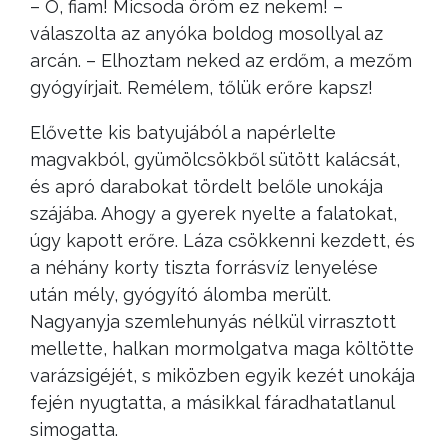
– Ó, fiam! Micsoda öröm ez nekem! –
válaszolta az anyóka boldog mosollyal az
arcán. – Elhoztam neked az erdőm, a mezőm
gyógyírjait. Remélem, tőlük erőre kapsz!
Elővette kis batyujából a napérlelte
magvakból, gyümölcsökből sütött kalácsát,
és apró darabokat tördelt belőle unokája
szájába. Ahogy a gyerek nyelte a falatokat,
úgy kapott erőre. Láza csökkenni kezdett, és
a néhány korty tiszta forrásvíz lenyelése
után mély, gyógyító álomba merült.
Nagyanyja szemlehunyás nélkül virrasztott
mellette, halkan mormolgatva maga költötte
varázsigéjét, s miközben egyik kezét unokája
fején nyugtatta, a másikkal fáradhatatlanul
simogatta.