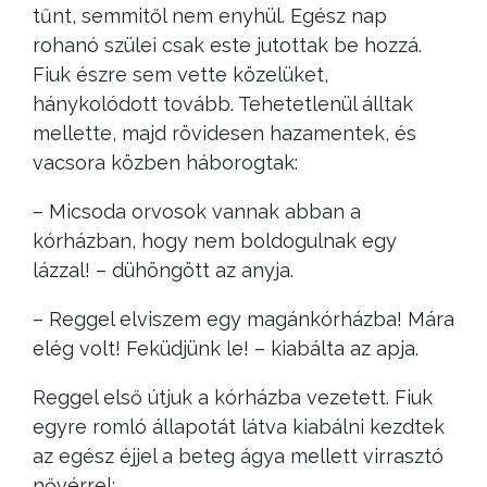
tűnt, semmitől nem enyhül. Egész nap
rohanó szülei csak este jutottak be hozzá.
Fiuk észre sem vette közelüket,
hánykolódott tovább. Tehetetlenül álltak
mellette, majd rövidesen hazamentek, és
vacsora közben háborogtak:
– Micsoda orvosok vannak abban a
kórházban, hogy nem boldogulnak egy
lázzal! – dühöngött az anyja.
– Reggel elviszem egy magánkórházba! Mára
elég volt! Feküdjünk le! – kiabálta az apja.
Reggel első útjuk a kórházba vezetett. Fiuk
egyre romló állapotát látva kiabálni kezdtek
az egész éjjel a beteg ágya mellett virrasztó
nővérrel: