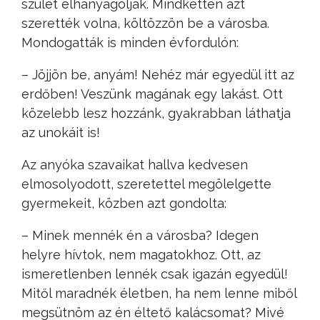
szülét elhanyagolják. Mindketten azt
szerették volna, költözzön be a városba.
Mondogatták is minden évfordulón:
– Jöjjön be, anyám! Nehéz már egyedül itt az
erdőben! Veszünk magának egy lakást. Ott
közelebb lesz hozzánk, gyakrabban láthatja
az unokáit is!
Az anyóka szavaikat hallva kedvesen
elmosolyodott, szeretettel megölelgette
gyermekeit, közben azt gondolta:
– Minek mennék én a városba? Idegen
helyre hívtok, nem magatokhoz. Ott, az
ismeretlenben lennék csak igazán egyedül!
Mitől maradnék életben, ha nem lenne miből
megsütnöm az én éltető kalácsomat? Mivé