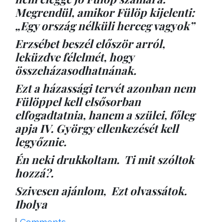
Megrendül, amikor Fülöp kijelenti:
„Egy ország nélküli herceg vagyok”
Erzsébet beszél először arról,
leküzdve félelmét, hogy
összeházasodhatnának.
Ezt a házassági tervét azonban nem
Fülöppel kell elsősorban
elfogadtatnia, hanem a szülei, főleg
apja IV. György ellenkezését kell
legyőznie.
Én neki drukkoltam. Ti mit szóltok
hozzá?.
Szivesen ajánlom, Ezt olvassátok.
Ibolya