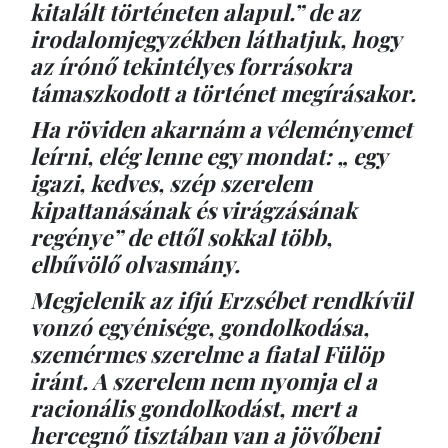
kitalált történeten alapul.” de az
irodalomjegyzékben láthatjuk, hogy
az írónő tekintélyes forrásokra
támaszkodott a történet megírásakor.
Ha röviden akarnám a véleményemet
leírni, elég lenne egy mondat: „ egy
igazi, kedves, szép szerelem
kipattanásának és virágzásának
regénye” de ettől sokkal több,
elbűvölő olvasmány.
Megjelenik az ifjú Erzsébet rendkívül
vonzó egyénisége, gondolkodása,
szemérmes szerelme a fiatal Fülöp
iránt. A szerelem nem nyomja el a
racionális gondolkodást, mert a
hercegnő tisztában van a jövőbeni