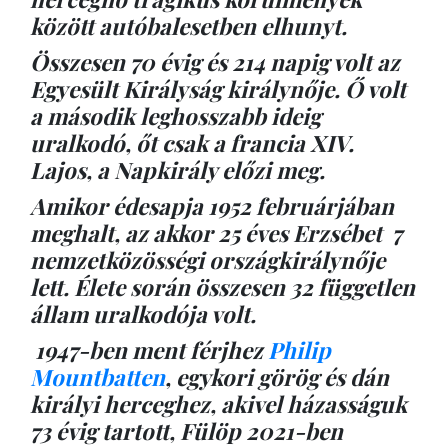
között autóbalesetben elhunyt.
Összesen 70 évig és 214 napig volt az
Egyesült Királyság királynője. Ő volt
a második leghosszabb ideig
uralkodó, őt csak a francia XIV.
Lajos, a Napkirály előzi meg.
Amikor édesapja 1952 februárjában
meghalt, az akkor 25 éves Erzsébet 7
nemzetközösségi országkirálynője
lett. Élete során összesen 32 független
állam uralkodója volt.
1947-ben ment férjhez
Philip
Mountbatten
, egykori görög és dán
királyi herceghez, akivel házasságuk
73 évig tartott, Fülöp 2021-ben