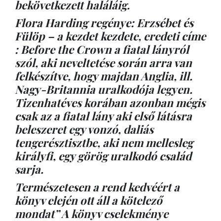
bekövetkezett haláláig.
Flora Harding regénye: Erzsébet és
Fülöp – a kezdet kezdete, eredeti címe
: Before the Crown a fiatal lányról
szól, aki neveltetése során arra van
felkészítve, hogy majdan Anglia, ill.
Nagy-Britannia uralkodója legyen.
Tizenhatéves korában azonban mégis
csak az a fiatal lány aki első látásra
beleszeret egy vonzó, daliás
tengerésztisztbe, aki nem mellesleg
királyfi, egy görög uralkodó család
sarja.
Természetesen a rend kedvéért a
könyv elején ott áll a kötelező
mondat” A könyv cselekménye