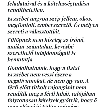
feladataival és a kötelességtudása
rendíthetetlen.
Erzsébet nagyon szép jellem, okos,
megfontolt, emberszerető. És mélyen
szereti a választottját.
Fülöpnek nem hízeleg az írónő,
amikor számtalan, kevésbé
szerethető tulajdonságait is
bemutatja.
Gondolhatnánk, hogy a fiatal
Erzsébet nem veszi észre a
negatívumokat, de nem így van. A
férfi előtt titkolt rajongását nem
rendítik meg a férfi hibái, valójában
folytonosan kételyek gyötrik, hogy ő
nem eléggé jó Fülöp számára.