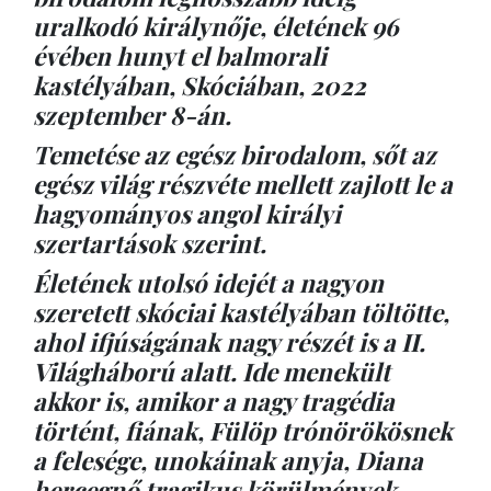
uralkodó királynője, életének 96
évében hunyt el balmorali
kastélyában, Skóciában, 2022
szeptember 8-án.
Temetése az egész birodalom, sőt az
egész világ részvéte mellett zajlott le a
hagyományos angol királyi
szertartások szerint.
Életének utolsó idejét a nagyon
szeretett skóciai kastélyában töltötte,
ahol ifjúságának nagy részét is a II.
Világháború alatt. Ide menekült
akkor is, amikor a nagy tragédia
történt, fiának, Fülöp trónörökösnek
a felesége, unokáinak anyja, Diana
hercegnő tragikus körülmények