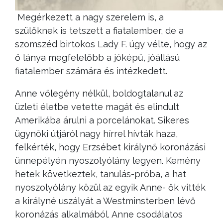
Megérkezett a nagy szerelem is, a
szülőknek is tetszett a fiatalember, de a
szomszéd birtokos Lady F. úgy vélte, hogy az
ő lánya megfelelőbb a jóképű, jóállású
fiatalember számára és intézkedett.
Anne vőlegény nélkül, boldogtalanul az
üzleti életbe vetette magát és elindult
Amerikába árulni a porcelánokat. Sikeres
ügynöki útjáról nagy hírrel hívták haza,
felkérték, hogy Erzsébet királynő koronázási
ünnepélyén nyoszolyólány legyen. Kemény
hetek következtek, tanulás-próba, a hat
nyoszolyólány közül az egyik Anne- ők vitték
a királyné uszályát a Westminsterben lévő
koronázás alkalmából. Anne csodálatos