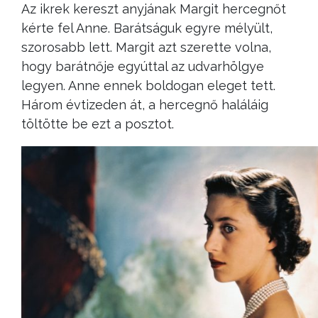
Az ikrek kereszt anyjának Margit hercegnőt
kérte fel Anne. Barátságuk egyre mélyült,
szorosabb lett. Margit azt szerette volna,
hogy barátnője egyúttal az udvarhölgye
legyen. Anne ennek boldogan eleget tett.
Három évtizeden át, a hercegnő haláláig
töltötte be ezt a posztot.