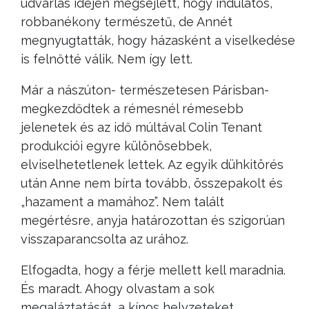
udvarlás idején megsejlett, hogy indulatos,
robbanékony természetű, de Annét
megnyugtatták, hogy házasként a viselkedése
is felnőtté válik. Nem így lett.
Már a nászúton- természetesen Párisban-
megkezdődtek a rémesnél rémesebb
jelenetek és az idő múltával Colin Tenant
produkciói egyre különösebbek,
elviselhetetlenek lettek. Az egyik dühkitörés
után Anne nem bírta tovább, összepakolt és
„hazament a mamához”. Nem talált
megértésre, anyja határozottan és szigorúan
visszaparancsolta az urához.
Elfogadta, hogy a férje mellett kell maradnia.
És maradt. Ahogy olvastam a sok
megaláztatását, a kínos helyzeteket,