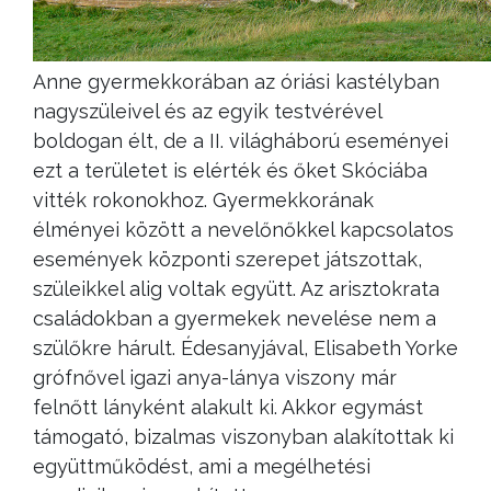
Anne gyermekkorában az óriási kastélyban
nagyszüleivel és az egyik testvérével
boldogan élt, de a II. világháború eseményei
ezt a területet is elérték és őket Skóciába
vitték rokonokhoz. Gyermekkorának
élményei között a nevelőnőkkel kapcsolatos
események központi szerepet játszottak,
szüleikkel alig voltak együtt. Az arisztokrata
családokban a gyermekek nevelése nem a
szülőkre hárult. Édesanyjával, Elisabeth Yorke
grófnővel igazi anya-lánya viszony már
felnőtt lányként alakult ki. Akkor egymást
támogató, bizalmas viszonyban alakítottak ki
együttműködést, ami a megélhetési