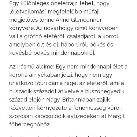
Egy különleges önéletrajz, lehet, hogy
„életvallomás” megfelelőbb műfaji
megjelölés lenne Anne Glenconner
könyvére. Az udvarhölgy című könyvében
vall a grófnő életéről, családjáról, a korról,
amelyben élt és él, háborúról, békés és
kevésbé békés mindennapokról.
Az írásmű alcíme: Egy nem mindennapi élet a
korona árnyékában jelzi, hogy nem egy
unatkozó főúri dáma regél az életéről, ami a
huszadik századot átívelve a huszonegyedik
század elején Nagy-Britanniában zajlik.
Közvetlen környezete a főnemesség körei,
szorosan kapcsolódik évtizedeken át Margit
főhercegnőhöz.