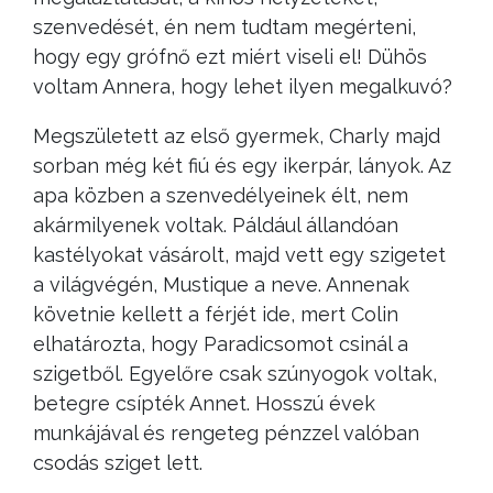
szenvedését, én nem tudtam megérteni,
hogy egy grófnő ezt miért viseli el! Dühös
voltam Annera, hogy lehet ilyen megalkuvó?
Megszületett az első gyermek, Charly majd
sorban még két fiú és egy ikerpár, lányok. Az
apa közben a szenvedélyeinek élt, nem
akármilyenek voltak. Páldául állandóan
kastélyokat vásárolt, majd vett egy szigetet
a világvégén, Mustique a neve. Annenak
követnie kellett a férjét ide, mert Colin
elhatározta, hogy Paradicsomot csinál a
szigetből. Egyelőre csak szúnyogok voltak,
betegre csípték Annet. Hosszú évek
munkájával és rengeteg pénzzel valóban
csodás sziget lett.