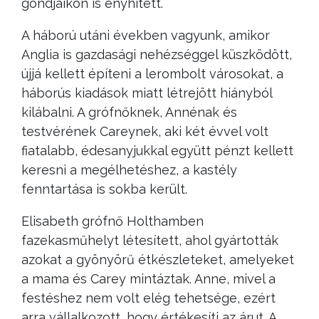
gondjaikon is enyhített.
A háború utáni években vagyunk, amikor
Anglia is gazdasági nehézséggel küszködött,
újjá kellett építeni a lerombolt városokat, a
háborús kiadások miatt létrejött hiányból
kilábalni. A grófnőknek, Annénak és
testvérének Careynek, aki két évvel volt
fiatalabb, édesanyjukkal együtt pénzt kellett
keresni a megélhetéshez, a kastély
fenntartása is sokba került.
Elisabeth grófnő Holthamben
fazekasműhelyt létesített, ahol gyártották
azokat a gyönyörű étkészleteket, amelyeket
a mama és Carey mintáztak. Anne, mivel a
festéshez nem volt elég tehetsége, ezért
arra vállalkozott, hogy értékesíti az árut. A