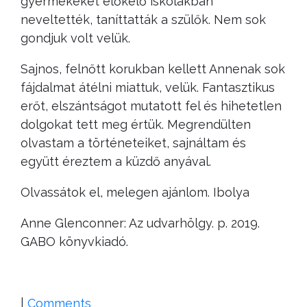
gyermekeket előkelő iskolákban
neveltették, taníttatták a szülők. Nem sok
gondjuk volt velük.
Sajnos, felnőtt korukban kellett Annenak sok
fájdalmat átélni miattuk, velük. Fantasztikus
erőt, elszántságot mutatott fel és hihetetlen
dolgokat tett meg értük. Megrendülten
olvastam a történeteiket, sajnáltam és
együtt éreztem a küzdő anyával.
Olvassátok el, melegen ajánlom. Ibolya
Anne Glenconner: Az udvarhölgy. p. 2019.
GABO könyvkiadó.
|
Comments