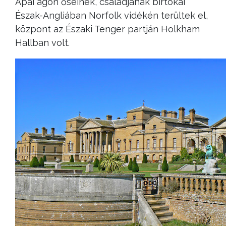
Apai ágon őseinek, családjának birtokai
Észak-Angliában Norfolk vidékén terültek el,
központ az Északi Tenger partján Holkham
Hallban volt.