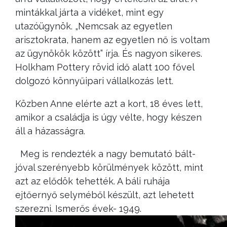
mintákkal járta a vidéket, mint egy
utazóügynök. „Nemcsak az egyetlen
arisztokrata, hanem az egyetlen nő is voltam
az ügynökök között” írja. És nagyon sikeres.
Holkham Pottery rövid idő alatt 100 fővel
dolgozó könnyűipari vállalkozás lett.
Közben Anne elérte azt a kort, 18 éves lett,
amikor a családja is úgy vélte, hogy készen
áll a házasságra.
Meg is rendezték a nagy bemutató bált-
jóval szerényebb körülmények között, mint
azt az elődök tehették. A báli ruhája
ejtőernyő selyméből készült, azt lehetett
szerezni.
Ismerős évek- 1949.