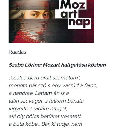
Ráadás!
Szabó Lőrinc: Mozart hallgatása közben
„Csak a derű óráit számolom”,
mondta pár szó s egy vasrúd a falon,
a napóráé. Láttam én is a
latin szöveget, s lelkem bánata
irigyelte a vidám öreget,
aki oly bölcs betűket vésetett
a buta kőbe… Bár, ki tudja, nem