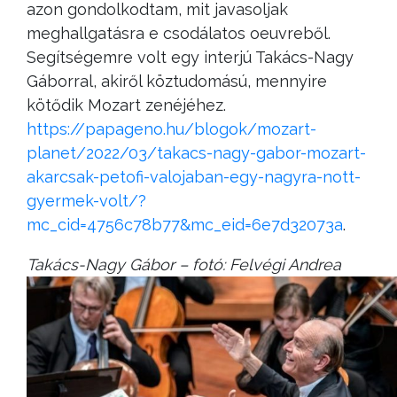
azon gondolkodtam, mit javasoljak
meghallgatásra e csodálatos oeuvreből.
Segítségemre volt egy interjú Takács-Nagy
Gáborral, akiről köztudomású, mennyire
kötődik Mozart zenéjéhez.
https://papageno.hu/blogok/mozart-
planet/2022/03/takacs-nagy-gabor-mozart-
akarcsak-petofi-valojaban-egy-nagyra-nott-
gyermek-volt/?
mc_cid=4756c78b77&mc_eid=6e7d32073a
.
Takács-Nag
y Gábor – fot
ó: Felvégi Andrea