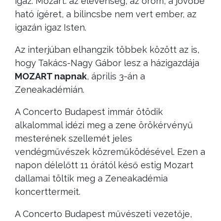
igaz. Mozart: az elevenség, az öröm, a jövőbe
ható ígéret, a bilincsbe nem vert ember, az
igazán igaz Isten.
Az interjúban elhangzik többek között az is,
hogy Takács-Nagy Gábor lesz a házigazdája
MOZART napnak
, április 3-án a
Zeneakadémián.
A Concerto Budapest immár ötödik
alkalommal idézi meg a zene örökérvényű
mesterének szellemét jeles
vendégművészek közreműködésével. Ezen a
napon délelőtt 11 órától késő estig Mozart
dallamai töltik meg a Zeneakadémia
koncerttermeit.
A Concerto Budapest művészeti vezetője,