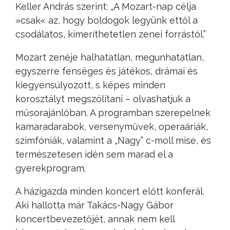
Keller András szerint: „A Mozart-nap célja
»csak« az, hogy boldogok legyünk ettől a
csodálatos, kimeríthetetlen zenei forrástól.”
Mozart zenéje halhatatlan, megunhatatlan,
egyszerre fenséges és játékos, drámai és
kiegyensúlyozott, s képes minden
korosztályt megszólítani – olvashatjuk a
műsorajánlóban. A programban szerepelnek
kamaradarabok, versenyművek, operaáriák,
szimfóniák, valamint a „Nagy” c-moll mise, és
természetesen idén sem marad el a
gyerekprogram.
A házigazda minden koncert előtt konferál.
Aki hallotta már Takács-Nagy Gábor
koncertbevezetőjét, annak nem kell