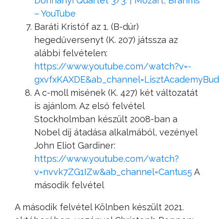
Dohnányi Quartet 3/3. | Mozart, Brahms
– YouTube
Baráti Kristóf az 1. (B-dúr)
hegedűversenyt (K. 207) játssza az
alábbi felvételen:
https://www.youtube.com/watch?v=-
gxvfxKAXDE&ab_channel=LisztAcademyBud
A c-moll misének (K. 427) két változatát
is ajánlom. Az első felvétel
Stockholmban készült 2008-ban a
Nobel díj átadása alkalmából, vezényel
John Eliot Gardiner:
https://www.youtube.com/watch?
v=nvvk7ZG1IZw&ab_channel=Cantus5
A
második felvétel
A második felvétel Kölnben készült 2021.