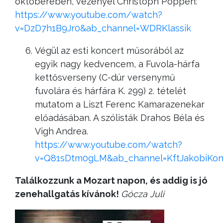
októberében, vezényel Christoph Poppen:
https://www.youtube.com/watch?
v=DzD7h1B9Jr0&ab_channel=WDRKlassik
Végül az esti koncert műsorából az
egyik nagy kedvencem, a Fuvola-hárfa
kettősverseny (C-dúr versenymű
fuvolára és hárfára K. 299) 2. tételét
mutatom a Liszt Ferenc Kamarazenekar
előadásában. A szólisták Drahos Béla és
Vigh Andrea.
https://www.youtube.com/watch?
v=Q81sDtm0gLM&ab_channel=KftJakobiKon
Találkozzunk a Mozart napon, és addig is jó
zenehallgatás kívánok!
Gócza Juli