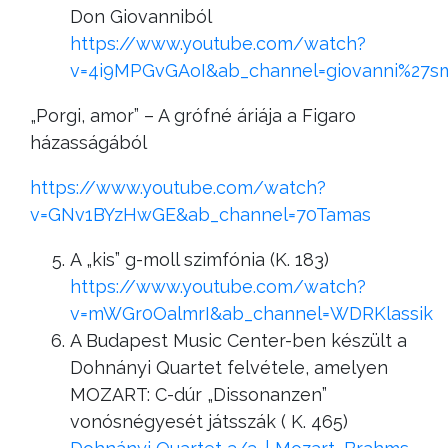
Don Giovanniból
https://www.youtube.com/watch?
v=4i9MPGvGAoI&ab_channel=giovanni%27s
„Porgi, amor” – A grófné áriája a Figaro
házasságából
https://www.youtube.com/watch?
v=GNv1BYzHwGE&ab_channel=70Tamas
A „kis” g-moll szimfónia (K. 183)
https://www.youtube.com/watch?
v=mWGr0OalmrI&ab_channel=WDRKlassik
A Budapest Music Center-ben készült a
Dohnányi Quartet felvétele, amelyen
MOZART: C-dúr „Dissonanzen”
vonósnégyesét játsszák ( K. 465)