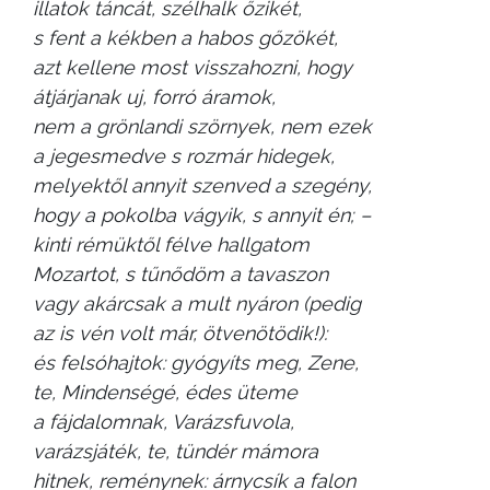
illatok táncát, szélhalk őzikét,
s fent a kékben a habos gőzökét,
azt kellene most visszahozni, hogy
átjárjanak uj, forró áramok,
nem a grönlandi szörnyek, nem ezek
a jegesmedve s rozmár hidegek,
melyektől annyit szenved a szegény,
hogy a pokolba vágyik, s annyit én; –
kinti rémüktől félve hallgatom
Mozartot, s tűnődöm a tavaszon
vagy akárcsak a mult nyáron (pedig
az is vén volt már, ötvenötödik!):
és felsóhajtok: gyógyíts meg, Zene,
te, Mindenségé, édes üteme
a fájdalomnak, Varázsfuvola,
varázsjáték, te, tündér mámora
hitnek, reménynek: árnycsík a falon