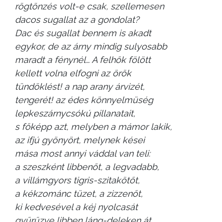
rögtönzés volt-e csak, szellemesen
dacos sugallat az a gondolat?
Dac és sugallat bennem is akadt
egykor, de az árny mindig sulyosabb
maradt a fénynél… A felhők fölött
kellett volna elfogni az örök
tündöklést! a nap arany árvizét,
tengerét! az édes könnyelmüség
lepkeszárnycsókú pillanatait,
s főképp azt, melyben a mámor lakik,
az ifjú gyönyört, melynek kései
mása most annyi váddal van teli:
a szeszként libbenőt, a legvadabb,
a villámgyors tigris-szitakötőt,
a kékzománc tüzet, a zizzenőt,
ki kedvesével a kéj nyolcasát
gyűrűzve libben láng-deleken át