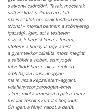
s alkonyi csöndön!… Tavak, mocsarak
szittyói közt, szikrázó ég alatt
ma is szállok én… csak testben öreg…
(Nono! – mordúl bennem a szörnyeteg
igazság)… Igen, azt a testtelen
úszást, lebegést kéne, istenem,
utólérni, a könnyűt, úgy, amint
a gyermekkor csinálta, most, megint:
a sellőkét a vízben, szúnyogét
fátyolködében, csak az örök ég
örök hajósa lenni, ahogyan
ma is visz a képzeletem-agyam,
valahányszor párologtat-emel
a kép, mint karmestert a pálca, mely
fuvolát zendít s kürtöt s hegedűt!
Óh, igen, a fényt, napot, a derűt,