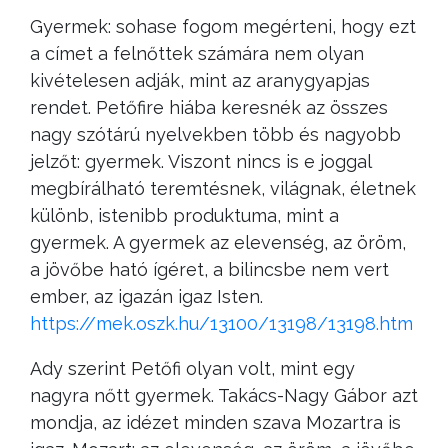
Gyermek: sohase fogom megérteni, hogy ezt
a címet a felnőttek számára nem olyan
kivételesen adják, mint az aranygyapjas
rendet. Petőfire hiába keresnék az összes
nagy szótárú nyelvekben több és nagyobb
jelzőt: gyermek. Viszont nincs is e joggal
megbírálható teremtésnek, világnak, életnek
különb, istenibb produktuma, mint a
gyermek. A gyermek az elevenség, az öröm,
a jövőbe ható ígéret, a bilincsbe nem vert
ember, az igazán igaz Isten.
https://mek.oszk.hu/13100/13198/13198.htm
Ady szerint Petőfi olyan volt, mint egy
nagyra nőtt gyermek. Takács-Nagy Gábor azt
mondja, az idézet minden szava Mozartra is