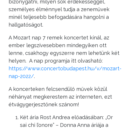
bizonygatni, milyen sok érdekességgel,
személyes élménnyel tudja a zeneművek
minél teljesebb befogadására hangolni a
hallgatóságot.
A Mozart nap 7 remek koncertet kínál, az
ember legszívesebben mindegyiken ott
lenne, csakhogy egyszerre nem lehetünk két
helyen. A nap programja itt olvasható:
https://www.concertobudapest.hu/v/mozart-
nap-2022/
.
A koncerteken felcsendülő művek közül
néhányat megkerestem az interneten, ezt
étvágygerjesztőnek szánom!
Két ária Rost Andrea előadásában: „Or
sai chi l’onore” – Donna Anna áriája a