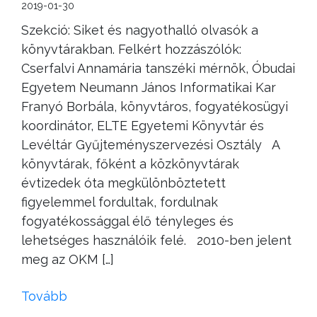
2019-01-30
Szekció: Siket és nagyothalló olvasók a
könyvtárakban. Felkért hozzászólók:
Cserfalvi Annamária tanszéki mérnök, Óbudai
Egyetem Neumann János Informatikai Kar
Franyó Borbála, könyvtáros, fogyatékosügyi
koordinátor, ELTE Egyetemi Könyvtár és
Levéltár Gyűjteményszervezési Osztály A
könyvtárak, főként a közkönyvtárak
évtizedek óta megkülönböztetett
figyelemmel fordultak, fordulnak
fogyatékossággal élő tényleges és
lehetséges használóik felé. 2010-ben jelent
meg az OKM […]
Tovább