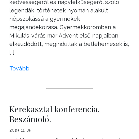
kedvességéről és nagylelkűségéről szóló
legendák, történetek nyomán alakult
népszokássá a gyermekek
megajándékozása. Gyermekkoromban a
Mikulás-várás már Advent első napjaiban
elkezdődött, megindultak a betlehemesek is,
[…]
Tovább
Kerekasztal konferencia.
Beszámoló.
2019-11-09