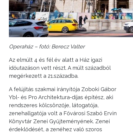
Operaház – fotó: Berecz Valter
Az elmúlt 4 és fél év alatt a Ház igazi
időutazáson vett részt. A múlt századból
megérkezett a 21.századba.
A felújítás szakmai irányítója Zoboki Gábor
Ybl- és Pro Architektura-díjas építész, aki
rendszeres kölcsönzője, látogatója,
zenehallgatója volt a Fővárosi Szabó Ervin
Könyvtár Zenei Gyűjteményének. Zenei
érdeklődését, a zenéhez való szoros