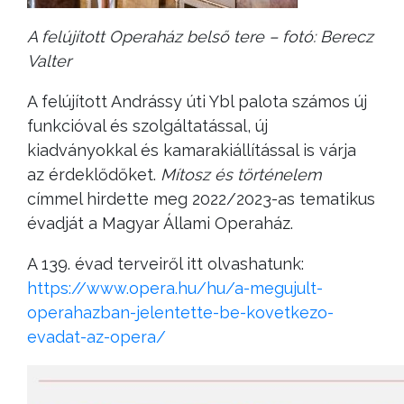
A felújított Operaház belső tere – fotó: Berecz
Valter
A felújított Andrássy úti Ybl palota számos új
funkcióval és szolgáltatással, új
kiadványokkal és kamarakiállítással is várja
az érdeklődőket.
Mítosz és történelem
címmel hirdette meg 2022/2023-as tematikus
évadját a Magyar Állami Operaház.
A 139. évad terveiről itt olvashatunk:
https://www.opera.hu/hu/a-megujult-
operahazban-jelentette-be-kovetkezo-
evadat-az-opera/