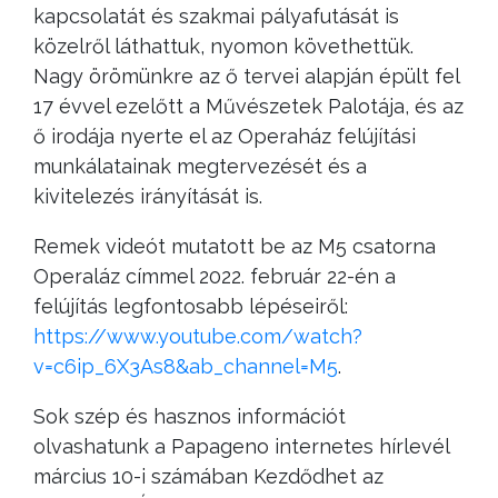
kapcsolatát és szakmai pályafutását is
közelről láthattuk, nyomon követhettük.
Nagy örömünkre az ő tervei alapján épült fel
17 évvel ezelőtt a Művészetek Palotája, és az
ő irodája nyerte el az Operaház felújítási
munkálatainak megtervezését és a
kivitelezés irányítását is.
Remek videót mutatott be az M5 csatorna
Operaláz címmel 2022. február 22-én a
felújítás legfontosabb lépéseiről:
https://www.youtube.com/watch?
v=c6ip_6X3As8&ab_channel=M5
.
Sok szép és hasznos információt
olvashatunk a Papageno internetes hírlevél
március 10-i számában Kezdődhet az