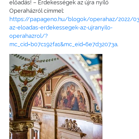
előadás! – Érdekességek az újra nyíló
Operaházról címmel:
https://papageno.hu/blogok/operahaz/2022/0
az-eloadas-erdekessegek-az-ujranyilo-
operahazrol/?
mc_cid=b07c192fa1&mc_eid=6e7d32073a
.