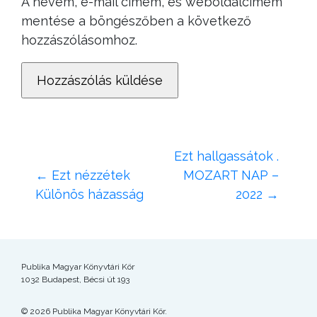
A nevem, e-mail címem, és weboldalcímem
mentése a böngészőben a következő
hozzászólásomhoz.
Ezt hallgassátok .
←
Ezt nézzétek
MOZART NAP –
Különös házasság
2022
→
Publika Magyar Könyvtári Kör
1032 Budapest, Bécsi út 193
© 2026 Publika Magyar Könyvtári Kör.