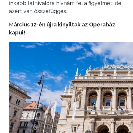
inkább látnivalóra hívnám fel a figyelmet, de
azért van összefüggés.
M
árcius 12-én újra kinyíltak az Operaház
kapui!