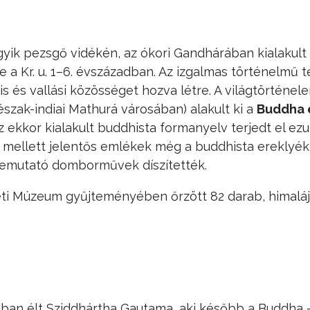
gyik pezsgő vidékén, az ókori Gandhárában kialakult 
e a Kr. u. 1–6. évszázadban. Az izgalmas történelmű t
lis és vallási közösséget hozva létre. A világtörténel
szak-indiai Mathurá városában) alakult ki a
Buddha 
z ekkor kialakult buddhista formanyelv terjedt el ezu
 mellett jelentős emlékek még a buddhista ereklyék
 bemutató domborművek díszítették.
eti Múzeum gyűjteményében őrzött 82 darab, himaláj
iában élt Sziddhártha Gautama, aki később a Buddha