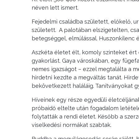
néven lett ismert.
Fejedelmi családba született, előkelő,
született. A palotában elszigetelten, cs
betegséggel, elmúlással. Huszonkilenc év
Aszkéta életet élt, komoly szinteket ér
gyakorlást. Gaya városkában, egy fügefa
nemes igazságot – ezzel megtalálta a m
hirdetni kezdte a megváltás tanát. Hirde
bekövetkezett haláláig. Tanítványokat 
Híveinek egy része egyedüli életcéljána
próbaidő eltelte után fogadalom letételé
folytatták a rendi életet. Később a szer
viselkedési normákat szabtak.
Buddha a megvilágosodás során rájött, 