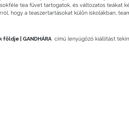
 sokféle tea füvet tartogatok, és változatos teáka
l, hogy a teaszertartásokat külön iskolákban, team
 földje | GANDHÁRA
című lenyűgöző kiállítást tekin