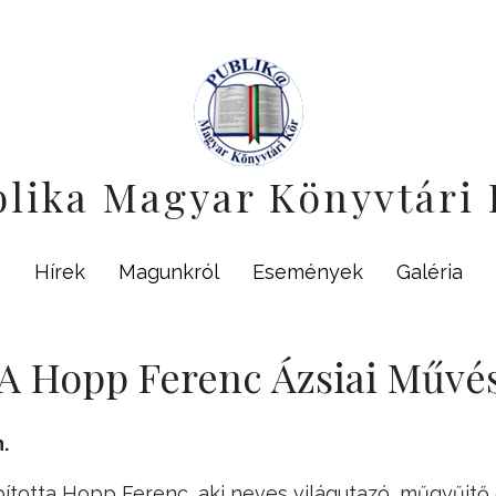
blika Magyar Könyvtári 
Hírek
Magunkról
Események
Galéria
 A Hopp Ferenc Ázsiai Műv
.
ította Hopp Ferenc, aki neves világutazó, műgyűjt