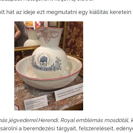
lt hát az ideje ezt megmutatni egy kiállítás keretein 
más jégvederrel
Herendi, Royal emblémás mosdótál, 
árolni a berendezési tárgyait, felszereléseit, edény