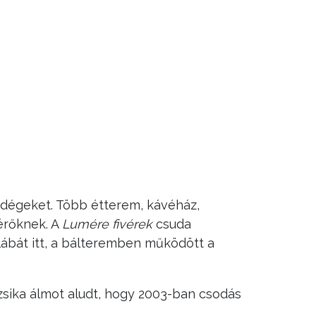
vendégeket. Több étterem, kávéház,
térőknek. A
Lumére fivérek
csuda
ábát itt, a bálteremben működött a
zsika álmot aludt, hogy 2003-ban csodás