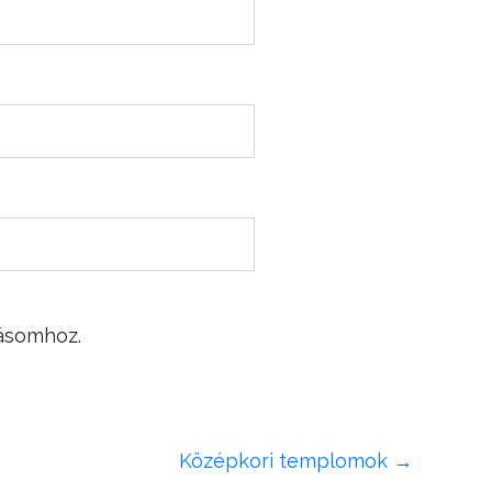
ásomhoz.
Középkori templomok
→