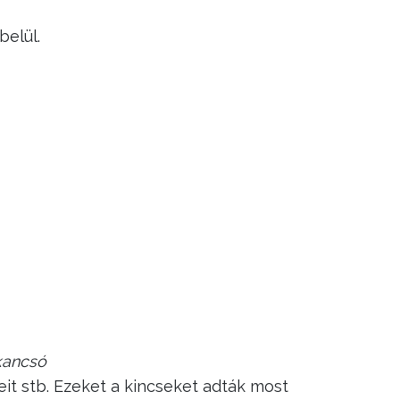
belül.
kancsó
eit stb. Ezeket a kincseket adták most