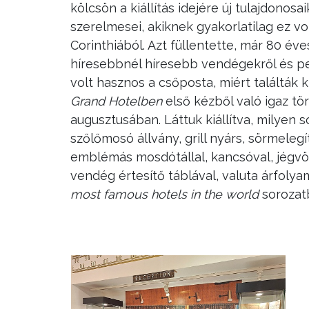
kölcsön a kiállítás idejére új tulajdonosa
szerelmesei, akiknek gyakorlatilag ez v
Corinthiából. Azt füllentette, már 80 év
híresebbnél híresebb vendégekről és pers
volt hasznos a csőposta, miért találták 
Grand Hotelben
első kézből való igaz tö
augusztusában. Láttuk kiállítva, milyen
szőlőmosó állvány, grill nyárs, sörmelegí
emblémás mosdótállal, kancsóval, jégvöd
vendég értesítő táblával, valuta árfolya
most famous hotels in the world
sorozat