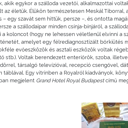
ik, akik egykor a szálloda vezetői, alkalmazottai volta
olt az életük. Élükön természetesen Meskál Tiborral,
es – egy szavát sem hittük, persze –, és ontotta magá
ze a szállodaipar minden csínja-bínjáról, a szálloda
ki a koloncot (hogy ne lehessen véletlenül elvinni a 
rténetét, amelyet egy félrediagnosztizált bőrkiütés 
 sokféle evőeszközök és asztali eszközök voltak rége
tő stb.). Voltak berendezett enteriőrök, szoba, illet
örrel, társalgó televízióval, recepció csengővel, 
m táblával. Egy vitrinben a Royalról kiadványok, kön
ban megjelent
Grand Hotel Royal Budapest
című meg