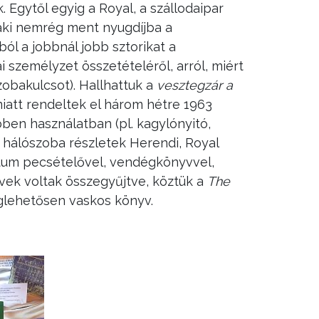
k. Egytől egyig a Royal, a szállodaipar
 aki nemrég ment nyugdíjba a
ból a jobbnál jobb sztorikat a
i személyzet összetételéről, arról, miért
szobakulcsot). Hallhattuk a
vesztegzár a
miatt rendeltek el három hétre 1963
bben használatban (pl. kagylónyitó,
ve hálószoba részletek Herendi, Royal
dátum pecsételővel, vendégkönyvvel,
yvek voltak összegyűjtve, köztük a
The
lehetősen vaskos könyv.