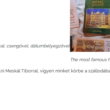
al, csengővel, dátum
bélyegzővel
The most famous ho
i Meskál Tiborral, vigyen minket körbe a szállodáb