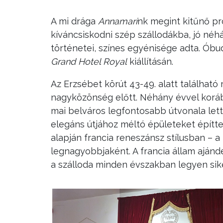
A mi drága
Annamari
nk megint kitűnő p
kíváncsiskodni szép szállodákba, jó néh
történetei, színes egyénisége adta. Óbu
Grand Hotel Royal
kiállításán.
Az Erzsébet körút 43-49. alatt található
nagyközönség előtt. Néhány évvel koráb
mai belváros legfontosabb útvonala lett
elegáns útjához méltó épületeket építt
alapján francia reneszánsz stílusban – a
legnagyobbjaként. A francia állam ajándé
a szálloda minden évszakban legyen sik