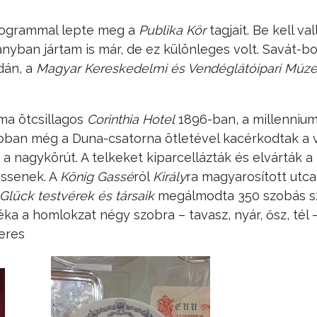
rogrammal lepte meg a
Publika Kör
tagjait. Be kell v
ányban jártam is már, de ez különleges volt. Savát-b
dán, a
Magyar Kereskedelmi és Vendéglátóipari Mú
 ma ötcsillagos
Corinthia Hotel
1896-ban, a millennium
ban még a Duna-csatorna ötletével kacérkodtak a vá
 a nagykörút. A telkeket kiparcellázták és elvárták 
essenek. A
König Gassé
ról
Király
ra magyarosított utc
Glück testvérek és társaik
megálmodta 350 szobás sz
ka a homlokzat négy szobra – tavasz, nyár, ősz, tél –
eres