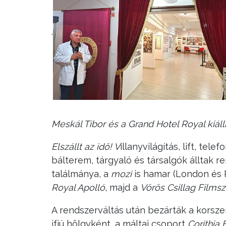
.
Meskál Tibor és a Grand Hotel Royal kiá
Elszállt az idő! V
illanyvilágítás, lift, t
bálterem, tárgyaló és társalgók álltak r
találmánya, a
mozi
is hamar (London és 
Royal Apolló
, majd a
Vörös Csillag Filmsz
A rendszerváltás után bezárták a korsze
ifjú hölgyként, a máltai csoport
Corithia