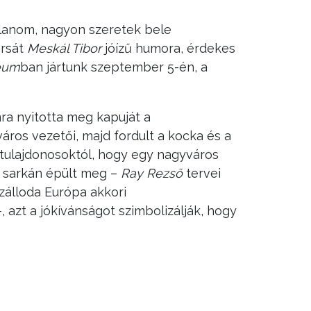
allanom, nagyon szeretek bele
orsát
Meskál Tibor
jóízű humora, érdekes
zeum
ban jártunk szeptember 5-én, a
ra nyitotta meg kapuját a
ros vezetői, majd fordult a kocka és a
a tulajdonosoktól, hogy egy nagyváros
a sarkán épült meg –
Ray Rezső
tervei
álloda Európa akkori
, azt a jókívánságot szimbolizálják, hogy