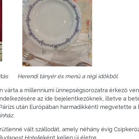
llítás Herendi tányér és menű a régi időkből
elefon várta a millenniumi ünnepségsorozatra érkező 
endelkezésére az ide bejelentkezőknek, illetve a be
Párizs után Európában harmadikként) megvetette a l
ínház
.
rűtlenné vált szállodát, amely néhány évig Csipkeró
 Budapest Hotel
jeként keljen új életre.