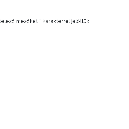
telező mezőket
*
karakterrel jelöltük