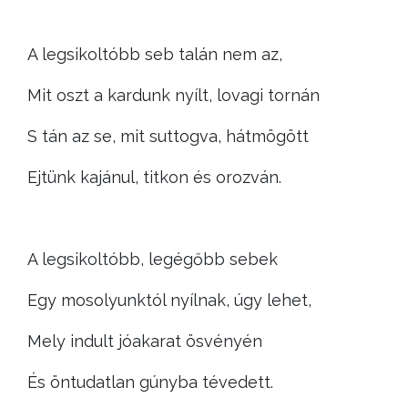
A legsikoltóbb seb talán nem az,
Mit oszt a kardunk nyílt, lovagi tornán
S tán az se, mit suttogva, hátmögött
Ejtünk kajánul, titkon és orozván.
A legsikoltóbb, legégőbb sebek
Egy mosolyunktól nyílnak, úgy lehet,
Mely indult jóakarat ösvényén
És öntudatlan gúnyba tévedett.